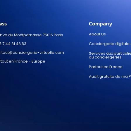
ess
Company
About Us
 bvd du Montparnasse 75015 Paris
 7 44 31 43 83
Conciergerie digitale
ntact@conciergerie-virtuelle.com
Services aux particulie
au conciergeries
rtout en France - Europe
Partout en France
Audit gratuite de ma 