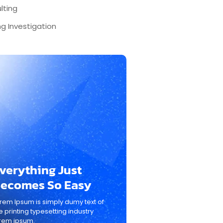
lting
g Investigation
verything Just
ecomes So Easy
rem Ipsum is simply dumy text of
e printing typesetting industry
rem ipsum.