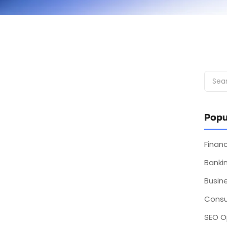
ries grâce au Concierge Virtuel
irtuel fait référence à un service qui permet aux
Popu
Fina
Bankin
Busin
Consu
SEO O