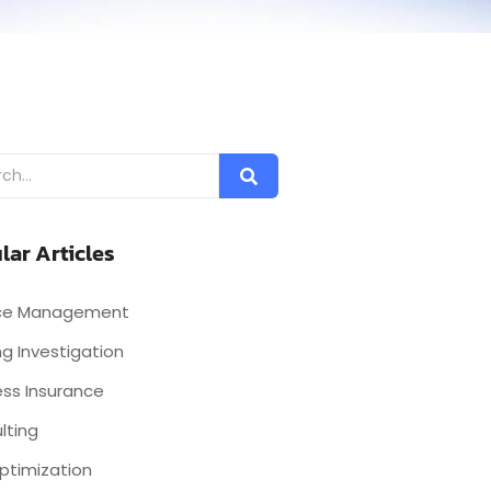
lar Articles
nce Management
g Investigation
ess Insurance
lting
ptimization