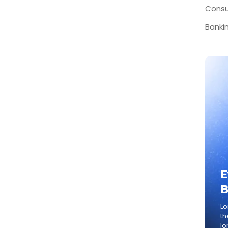
Consu
Bankin
E
B
Lo
th
lo