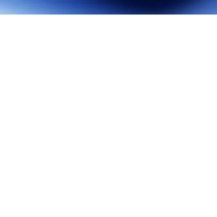
Optimiser le Temps et l’Argent des Concierge
20 octobre 2025
/
Introduction au Concierge Virtuel Le concept de concierge v
entreprises et aux...
Read More