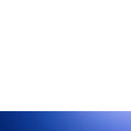
Concier
22 o
Optimis
notre c
20 o