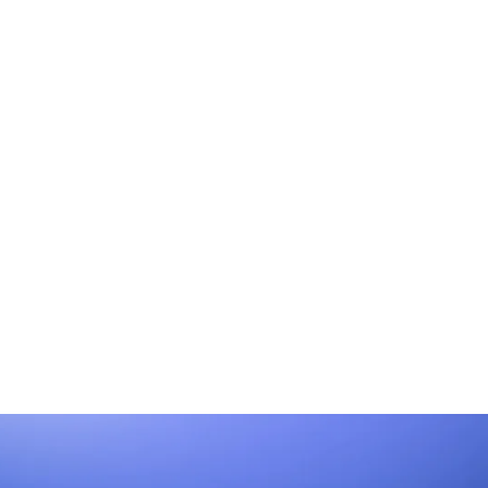
gerie digitale c’est quoi ?
ctobre 2025
er votre location courte durée avec
onciergerie en ligne
ctobre 2025