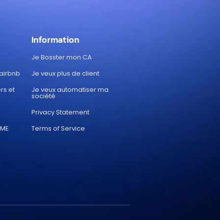
Information
Je Bosster mon CA
 airbnb
Je veux plus de client
rs et
Je veux automatiser ma
société
Privacy Statement
PME
Terms of Service